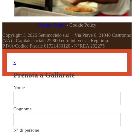
Privacy Policy
-
Cookie Policy
Copyright © 2026 Settimocielo s.r.l. - Via Piave 6, 21040 Castronno
(VA) - Capitale sociale 25.800 euro int. vers. - Reg. imp.
P.IVA/Codice Fiscale 01721430120 - N°REA 202275
x
Prenota a Gallarate
Nome
Cognome
N° di persone