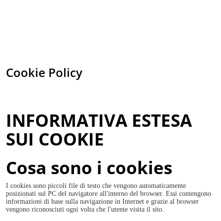
NOTA! Questo sito utilizza i cookie e
tecnologie simili.
Se non si modificano le impostazioni del browser, l'utente accetta.
Per saperne di piu'
Cookie Policy
Approvo
INFORMATIVA ESTESA
SUI COOKIE
Cosa sono i cookies
I cookies sono piccoli file di testo che vengono automaticamente
posizionati sul PC del navigatore all'interno del browser. Essi contengono
informazioni di base sulla navigazione in Internet e grazie al browser
vengono riconosciuti ogni volta che l'utente visita il sito.